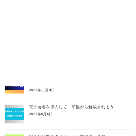
最近の投稿
リモートワーク×コミュニケーション：若手2人が語る
働き方と工夫
2024年12月13日
PDFファイルから指定の項目値をテキスト抽出するツ
ールの紹介
2024年10月21日
SharePoint Onlineのサイトを移行する際に、ドキュ
メントライブラリのファイル移行が大変だった話
2023年11月9日
電子署名を導入して、印鑑から解放されよう！
2023年8月4日